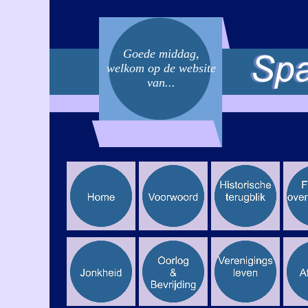
Goede middag,
welkom op de website
van...