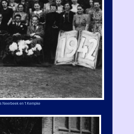
ns Neerbeek en 't Kempke