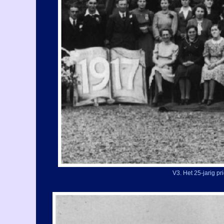
V3. Het 25-
jarig p