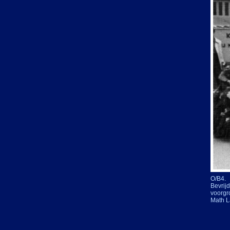
O/B4.
Bevrij
voorgr
Math L