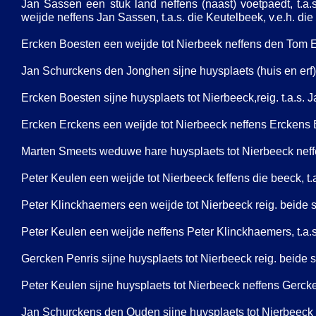
Jan Sassen een stuk land neffens (naast) voetpaedt, t.a
weijde neffens Jan Sassen, t.a.s. die Keutelbeek, v.e.h. die
Ercken Boesten een weijde tot Nierbeek neffens den Tom Eij
Jan Schurckens den Jonghen sijne huysplaets (huis en erf) t
Ercken Boesten sijne huysplaets tot Nierbeeck,reig. t.a.s. J
Ercken Erckens een weijde tot Nierbeeck neffens Erckens Bo
Marten Smeets weduwe hare huysplaets tot Nierbeeck neffens
Peter Keulen een weijde tot Nierbeeck feffens die beeck, t.a
Peter Klinckhaemers een weijde tot Nierbeeck reig. beide si
Peter Keulen een weijde neffens Peter Klinckhaemers, t.a.s.
Gercken Penris sijne huysplaets tot Nierbeeck reig. beide si
Peter Keulen sijne huysplaets tot Nierbeeck neffens Gercken
Jan Schurckens den Ouden sijne huysplaets tot Nierbeeck ne