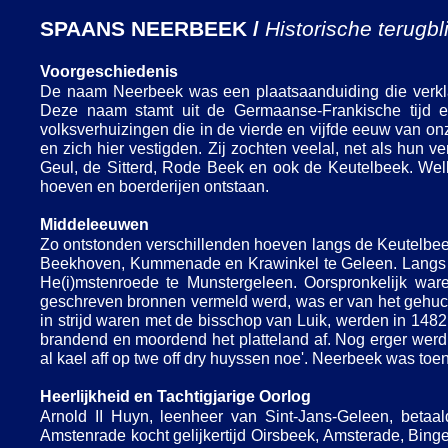
SPAANS NEERBEEK /
Historische terugbl
Voorgeschiedenis
De naam Neerbeek was een plaatsaanduiding die verkla
Deze naam stamt uit de Germaanse-
Frankische tijd e
volksverhuizingen die in de vierde en vijfde eeuw van onz
en zich hier vestigden. Zij zochten veelal, net als hun 
Geul, de Sitterd, Rode Beek en ook de Keutelbeek. Wel
hoeven en boerderijen ontstaan.
Middeleeuwen
Zo ontstonden verschillenden hoeven langs de Keutelbee
Beekhoven, Kummenade en Krawinkel te Geleen. Langs d
He(i)mstenroede te Munstergeleen. Oorspronkelijk w
geschreven bronnen vermeld werd, was er van het gehuc
in strijd waren met de bisschop van Luik, werden in 14
brandend en moordend het platteland af. Nog erger werd 
al kael aff op twe off dry huyssen noe'. Neerbeek was t
Heerlijkheid en Tachtigjarige Oorlog
Arnold II Huyn, leenheer van Sint-
Jans-
Geleen, betaa
Amstenrade kocht gelijkertijd Oirsbeek, Amsterade, Bing