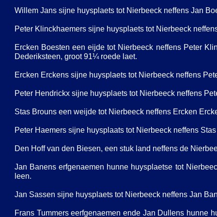
Willem Jans sijne huysplaets tot Nierbeeck neffens Jan Boe
Peter Klinckhaemers sijne huysplaets tot Nierbeeck neffens
Ercken Boesten een eijde tot Nierbeeck neffens Peter Kli
Dederiksteen, groot 91¼ roede laet.
Ercken Erckens sijne huysplaets tot Nierbeeck neffens Peter 
Peter Hendrickx sijne huysplaets tot Nierbeeck neffens Pete
Stas Brouns een weijde tot Nierbeeck neffens Ercken Erckens
Peter Haemers sijne huysplaats tot Nierbeeck neffens Stas
Den Hoff van den Biesen, een stuk land neffens de Nierbee
Jan Banens erfgenaemen hunne huysplaetse tot Nierbeeck
leen.
Jan Sassen sijne huysplaets tot Nierbeeck neffens Jan Bane
Frans Tummers eerfgenaemen ende Jan Dullens hunne huyspla