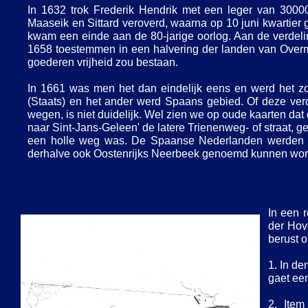
In 1632 trok Frederik Hendrik met een leger van 300
Maaseik en Sittard veroverd, waarna op 10 juni kwartie
kwam een einde aan de 80-
jarige oorlog. Aan de verdel
1658 toestemmen in een halvering der landen van Overma
goederen vrijheid zou bestaan.
In 1661 was men het dan eindelijk eens en werd het z
(Staats) en het ander werd Spaans gebied. Of deze verdel
wegen, is niet duidelijk. Wel zien we op oude kaarten dat 
naar Sint-
Jans-
Geleen' de latere Trienenweg-
of straat, g
een holle weg was. De Spaanse Nederlanden werden n
derhalve ook Oostenrijks Neerbeek genoemd kunnen worde
In een 
der Hov
berust 
1. In de
gaet een
2. Item