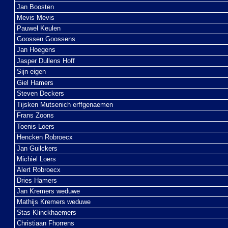
Jan Boosten
Mevis Mevis
Pauwel Keulen
Goossen Goossens
Jan Hoegens
Jasper Dullens Hoff
Sijn eigen
Giel Hamers
Steven Deckers
Tijsken Mutsenich erffgenaemen
Frans Zoons
Toenis Loers
Hencken Robroecx
Jan Guilckers
Michiel Loers
Alert Robroecx
Dries Hamers
Jan Kremers weduwe
Mathijs Kremers weduwe
Stas Klinckhaemers
Christiaan Fhorrens