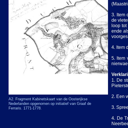
(Maastri
3. Item
de vlete
loop to
ende al
voorges
4. Item d
5. Item
nierwaer
Verklar
1. De s
Pieterst
2. Een 
A2. Fragment Kabinetskaart van de Oosterijkse
Nederlanden opgenomen op initiatief van Graaf de
3. Spree
Ferraris. 1771-
1778.
4. De T
Neerbee