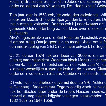
kocht hij Brunssum, Schinveld en Jabeek die samengev
onder de leenhof van Valkenburg. De "Heerlijkheid" Gele
Tien jaar later in 1568 trok, 'de vader des vaderlands, 
streek om Maastricht op de Spanjaarden te veroveren. Do
met succes te voltooien. Daarop trok hij noordwaarts om
gemeente Geleen) bij Berg aan de Maas over te steken 
zuidwaarts.
Alva's leger, bivakkerend te Sint Pieter bij Maastricht, w
Hierdoor kreeg Oranje geen tijd en mogelijkheid om te f
een mislukt beleg van 3 tot 5 november ontweek het leger
Op 21 februari 1574 trok een leger van 3000 ruiters e
Oranje) naar Maastricht. Wederom bleek Maastricht onnee
de verklaring voor het ontstaan van de veldnaam 'Krijg
kilometer westelijker tussen de kerk en de rijksweg Sitta
onder de inwoners van Spaans Neerbeek nog steeds in g
Dit veld ligt in de driehoek gevormd door de A76-
Achter 
te Genhout) -
Broekerstraat. Tegenwoordig wordt het veldj
trok het Staatse leger onder de broers Nassau noordwaar
hoewel er nog steeds krijgshandelingen plaatsvonden. 
1632-
1637 en 1647-
1658.