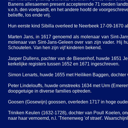
Banens allesaemen present accepterende 71 roeden landts 
v.e.h. den voetpaedt, en het andere hoofd de voorgeschrev
belieffe, los ende vrij.
Hun eerste kind Sibilla overleed te Neerbeek 17-
09-
1670 al
Marten Jans, in 1617 genoemd als molenaar van Sint-
Jan
molenaar van Sint-
Jans-
Geleen over van zijn vader. Hij
Schoutelen. Van hen zijn vijf kinderen bekend.
Jasper Dullens, pachter van de Biesenhof, huwde 1651 Jen
kerkelijke registers tussen 1652 en 1671 ingeschreven.
Simon Lenarts, huwde 1655 met Heiliken Baggen, dochter 
Peter Lindelouffs, huwde omstreeks 1634 met Urm (Emerent
doopgetuige in diverse families optreden.
Goosen (Gosewijn) goossen, overleden 1717 in hoge oude
Triniken Keulen (1632-
1728), dochter van Poull Koelen, 
naar haar vernoemd, n.l. 'Trienenweg 'of straet'. Waarschijn