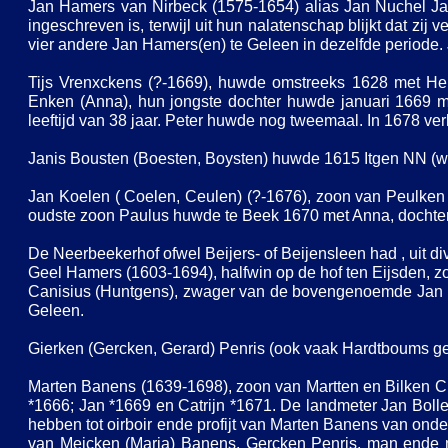
Jan Hamers van Nirbeck (1575-
1654) alias Jan Nuchel J
ingeschreven is, terwijl uit hun nalatenschap blijkt dat zi
vier andere Jan Hamers(en) te Geleen in dezelfde periode
Tijs Vrenxckens (?-
1669), huwde omstreeks 1628 met Hei
Enken (Anna), hun jongste dochter huwde januari 1669 m
leeftijd van 38 jaar. Peter huwde nog tweemaal. In 1678 ve
Janis Bousten (Boesten, Boysten) huwde 1615 Itgen NN (wa
Jan Koelen ( Coelen, Ceulen) (?-
1676), zoon van Peulken 
oudste zoon Paulus huwde te Beek 1670 met Anna, dochte
De Neerbeekerhof ofwel Beijers-
of Beijensleen had , uit di
Geel Hamers (1603-
1694), halfwin op de hof ten Eijsden,
Canisius (Huntgens), zwager van de bovengenoemde Jan B
Geleen.
Gierken (Gercken, Gerard) Penris (ook vaak Hardtboums 
Marten Banens (1639-
1698), zoon van Martten en Bilken 
*1666; Jan *1669 en Catrijn *1671. De landmeter Jan Bollen
hebben tot oirboir ende profijt van Marten Banens van o
van Meicken (Maria) Banens, Gercken Penris, man ende