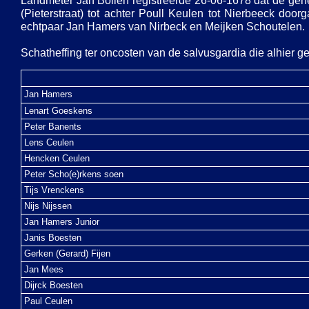
Landmeter Jan Bollen registreerde 26-
06-
1678 dat de gene
(Pieterstraat) tot achter Poull Keulen tot Nierbeeck do
echtpaar Jan Hamers van Nirbeck en Meijken Schoutelen.
Schatheffing ter oncosten van de salvusgardia die alhier 
Jan Hamers
Lenart Goeskens
Peter Banents
Lens Ceulen
Hencken Ceulen
Peter Scho(e)rkens soen
Tijs Vrenckens
Nijs Nijssen
Jan Hamers Junior
Janis Boesten
Gerken (Gerard) Fijen
Jan Mees
Dijrck Boesten
Paul Ceulen