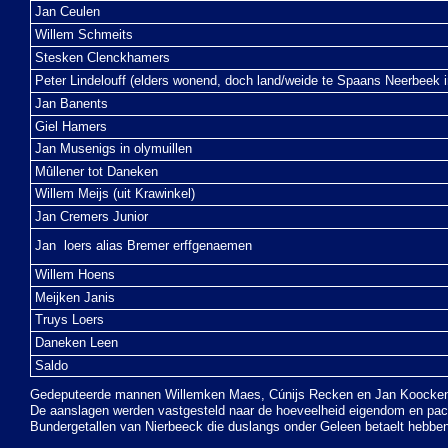
Jan Ceulen
Willem Schmeits
Stesken Clenckhamers
Peter Lindelouff (elders wonend, doch land/weide te Spaans Neerbeek 
Jan Banents
Giel Hamers
Jan Musenigs in olymuillen
Mûllener tot Daneken
Willem Meijs (uit Krawinkel)
Jan Cremers Junior
Jan loers alias Bremer erffgenaemen
Willem Hoens
Meijken Janis
Truys Loers
Daneken Leen
Saldo
Gedeputeerde mannen Willemken Maes, Cúnijs Recken en Jan Koocke
De aanslagen werden vastgesteld naar de hoeveelheid eigendom en pac
Bundergetallen van Nierbeeck die duslangs onder Geleen betaelt hebben,