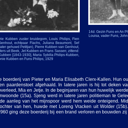
14d. Gezin Funs en An Ph
Louisa, vader Funs, John
arie Kubben zuster bruidegom, Louis Philips, Fien
nhout, echtpaar Flachs, Juliana Beaumont, Sef
later gehuwd Petitjan), Pierre Kubben van Genhout,
ers uit Beek, Jet Kubben en Frans Sassen; zittend:
 Kubben [1843-
1930], Maria Sybilla Philips-
Kubben,
tonie Kubben en Funs Philips; 1929
 boerderij van Pieter en Maria Elisabeth Clerx-
Kallen. Hun ou
een paardenstoet afgehaald. In latere jaren is hij tot deken
overleed, Mia en Jetje. In de beginjaren van hun huwelijk werde
en inwoonde (15a). Sjeng werd in latere jaren politieman te G
de aanleg van het mijnspoor werd hem weide onteigend. Midde
dochter van hen, huwde met Loreng Vracken uit Wolder (15b).
960 ging deze boerderij bij een brand verloren en bouwden zij
.