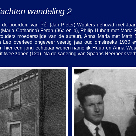
achten wandeling 2
 de boerderij van Pér (Jan Pieter) Wouters gehuwd met Joann
(Maria Catharina) Feron (36a en b), Philip Hubert met Mari
otouders moederszijde van de auteur), Anna Maria met Mat
n Leo overleed ongeveer veertig jaar oud omstreeks 1930 e
wam hier een jong echtpaar wonen namelijk Huub en Anna Wo
it twee zonen (12a). Na de sanering van Spaans Neerbeek verhu