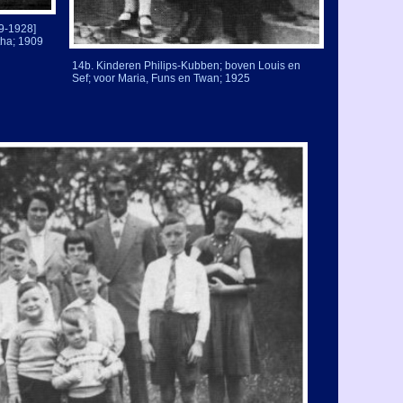
9-
1928]
tha; 1909
14b. Kinderen Philips-
Kubben; boven Louis en
Sef; voor Maria, Funs en Twan; 1925