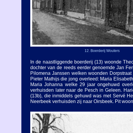
12. Boerderij Wouters
In de naastliggende boerderij (13) woonde Theod
dochter van de reeds eerder genoemde Jan Fero
Pilomena Janssen welken woonden Dorpstraat t
Pieter Mathijs die jong overleed: Maria Elisab
Maria Johanna welke 29 jaar ongehuwd overle
verhuisden later naar de Pesch in Geleen. Hari
(13b), die inmiddels gehuwd was met Servé Hel
Neerbeek verhuisden zij naar Oirsbeek. Pit woond