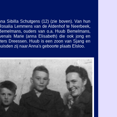
a Sibilla Schutgens (12) (zie boven). Van hun
a Rosalia Lemmens van de Aldenhof te Neerbeek,
h Bemelmans, ouders van o.a. Huub Bemelmans,
venals Marie (anna Elisabeth) die ook jong en
uters Dreessen. Huub is een zoon van Sjang en
isden zij naar Anna's geboorte plaats Elsloo.