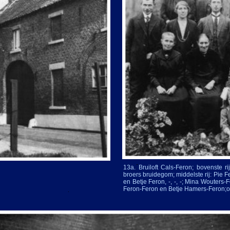
13a. Bruiloft Cals-
Feron; bovenste rij: 
broers bruidegom; middelste rij: Pie F
en Betje Feron, -
, -
, -
; Mina Wouters-
F
Feron-
Feron en Betje Hamers-
Feron;o