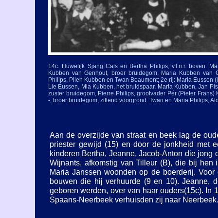
14c. Huwelijk Sjang Cals en Bertha Philips; v.l.n.r. boven: M
Kubben van Genhout, broer bruidegom, Maria Kubben van Ge
Philips, Plien Kubben en Twan Beaumont; 2e rij: Maria Eussen (
Lie Eussen, Mia Kubben, het bruidspaar, Maria Kubben, Jan Pist
zuster bruidegom, Pierre Philips, grootvader Pér (Pieter Frans)
-
, broer bruidegom, zittend voorgrond: Twan en Maria Philips, A
Aan de overzijde van straat en beek lag de oude
priester gewijd (15) en door de jonkheid met 
kinderen Bertha, Jeanne, Jacob-
Anton die jong 
Wijnants, afkomstig van Tilleur (B), die bij h
Maria Janssen woonden op de boerderij. Voor 
bouwen die hij verhuurde (9 en 10). Jeanne, 
geboren werden, over van haar ouders(15c). In 1
Spaans-
Neerbeek verhuisden zij naar Neerbeek