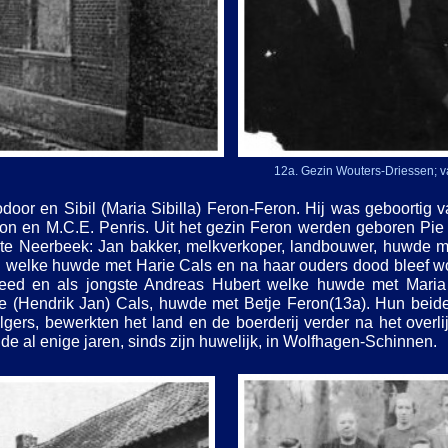
12a. Gezin Wouters-
Driessen; v
oor en Sibil (Maria Sibilla) Feron-
Feron. Hij was geboortig 
n en M.C.E. Penris. Uit het gezin Feron werden geboren Pie 
e Neerbeek: Jan bakker, melkverkoper, landbouwer, huwde m
eth welke huwde met Harie Cals en na haar ouders dood bleef w
ed en als jongste Andreas Hubert welke huwde met Maria El
e (Hendrik Jan) Cals, huwde met Betje Feron(13a). Hun beide 
gers, bewerkten het land en de boerderij verder na het over
e al enige jaren, sinds zijn huwelijk, in Wolfhagen-
Schinnen.