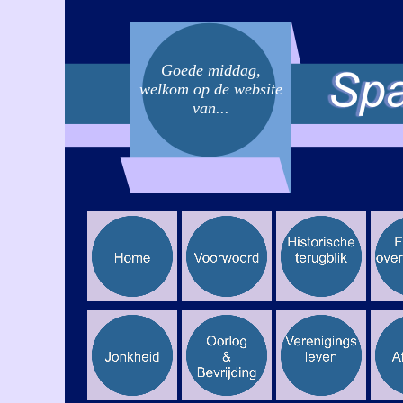
Goede middag,
welkom op de website
van...