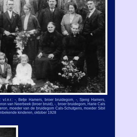
v.l.n.r.: -
, Betje Hamers, broer bruidegom, -
, Sjeng Hamers,
eron van Neerbeek (broer bruid), -
, broer bruidegom, Harie Cals
eron, moeder van de bruidegom Cals-
Schutgens, moeder Sibil
nbekende kinderen, oktober 1928