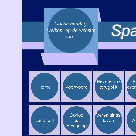
Goede middag,
welkom op de website
van...