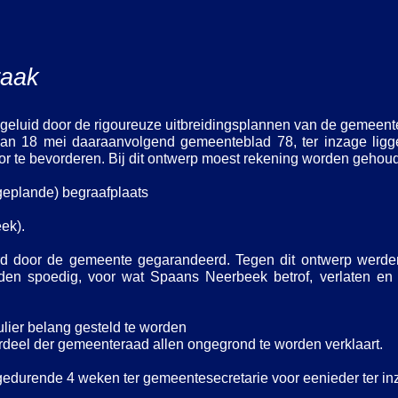
raak
eluid door de rigoureuze uitbreidingsplannen van de gemeent
an 18 mei daaraanvolgend gemeenteblad 78, ter inzage ligge
r te bevorderen. Bij dit ontwerp moest rekening worden gehou
 geplande) begraafplaats
ek).
rd door de gemeente gegarandeerd. Tegen dit ontwerp werden
n spoedig, voor wat Spaans Neerbeek betrof, verlaten en 
lier belang gesteld te worden
deel der gemeenteraad allen ongegrond te worden verklaart.
gedurende 4 weken ter gemeentesecretarie voor eenieder ter in