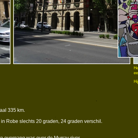
He
ee
Hi
aal 335 km.
in Robe slechts 20 graden, 24 graden verschil.
 overgang was over de Murray river.