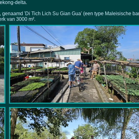
Mekong-
delta.
, genaamd 'Di Tich Lich Su Gian Gua' (een type Maleisische b
erk van 3000 m².