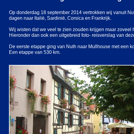
Op donderdag 18 september 2014 vertrokken wij vanuit Nu
dagen naar Italië, Sardinië, Corsica en Frankrijk.
Wij wisten dat we veel te zien zouden krijgen maar zoveel 
Hieronder dan ook een uitgebreid foto-
reisverslag van deze
De eerste etappe ging van Nuth naar Mullhouse met een kort
Een etappe van 530 km.