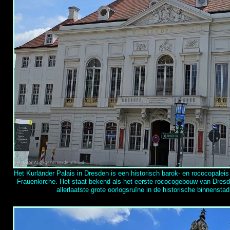
Het Kurländer Palais in Dresden is een historisch barok-
en rococopaleis 
Frauenkirche. Het staat bekend als het eerste rococogebouw van Dres
allerlaatste grote oorlogsruïne in de historische binnensta