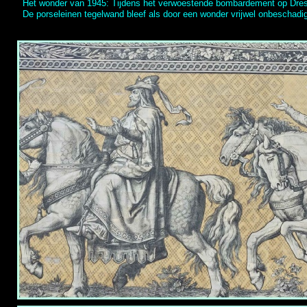
Het wonder van 1945: Tijdens het verwoestende bombardement op Dresden
De porseleinen tegelwand bleef als door een wonder vrijwel onbeschadi