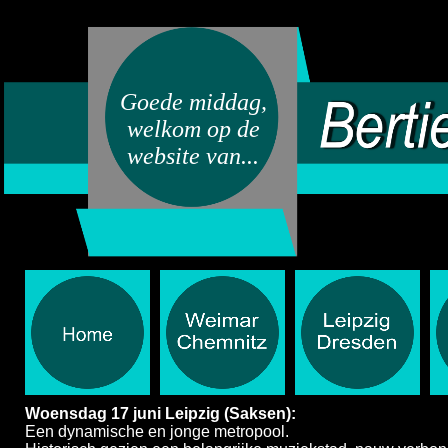
Goede middag,
welkom op de
website van...
Woensdag 17 juni Leipzig (Saksen):
Een dynamische en jonge metropool.