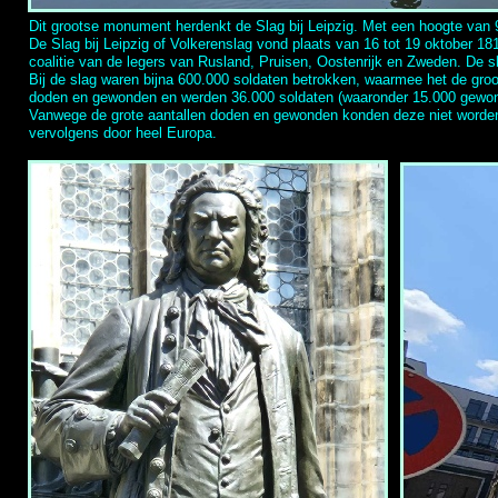
Dit grootse monument herdenkt de Slag bij Leipzig. Met een hoogte van
De Slag bij Leipzig of Volkerenslag vond plaats van 16 tot 19 oktober 1
coalitie van de legers van Rusland, Pruisen, Oostenrijk en Zweden. De sl
Bij de slag waren bijna 600.000 soldaten betrokken, waarmee het de gro
doden en gewonden en werden 36.000 soldaten (waaronder 15.000 gewon
Vanwege de grote aantallen doden en gewonden konden deze niet worden v
vervolgens door heel Europa.