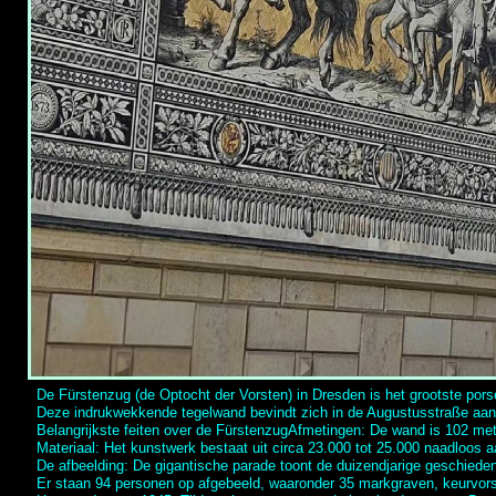
De Fürstenzug (de Optocht der Vorsten) in Dresden is het grootste pors
Deze indrukwekkende tegelwand bevindt zich in de Augustusstraße aan 
Belangrijkste feiten over de FürstenzugAfmetingen: De wand is 102 me
Materiaal: Het kunstwerk bestaat uit circa 23.000 tot 25.000 naadloos 
De afbeelding: De gigantische parade toont de duizendjarige geschiede
Er staan 94 personen op afgebeeld, waaronder 35 markgraven, keurvors